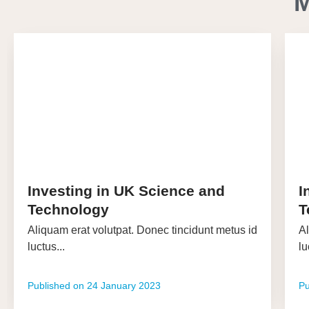
Investing in UK Science and
I
Technology
T
Aliquam erat volutpat. Donec tincidunt metus id
Al
luctus...
lu
Published on
24 January 2023
Pu