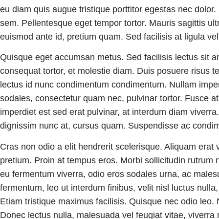
eu diam quis augue tristique porttitor egestas nec dolor. 
sem. Pellentesque eget tempor tortor. Mauris sagittis ult
euismod ante id, pretium quam. Sed facilisis at ligula vel
Quisque eget accumsan metus. Sed facilisis lectus sit a
consequat tortor, et molestie diam. Duis posuere risus t
lectus id nunc condimentum condimentum. Nullam imperdi
sodales, consectetur quam nec, pulvinar tortor. Fusce at
imperdiet est sed erat pulvinar, at interdum diam viver
dignissim nunc at, cursus quam. Suspendisse ac condi
Cras non odio a elit hendrerit scelerisque. Aliquam erat 
pretium. Proin at tempus eros. Morbi sollicitudin rutrum n
eu fermentum viverra, odio eros sodales urna, ac males
fermentum, leo ut interdum finibus, velit nisl luctus nulla
Etiam tristique maximus facilisis. Quisque nec odio leo.
Donec lectus nulla, malesuada vel feugiat vitae, viverra 