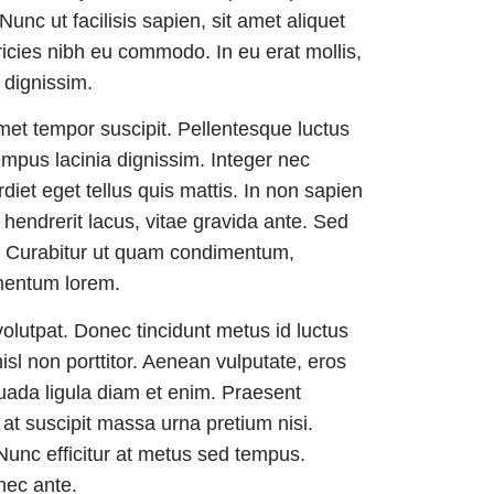
Nunc ut facilisis sapien, sit amet aliquet
ricies nibh eu commodo. In eu erat mollis,
 dignissim.
met tempor suscipit. Pellentesque luctus
empus lacinia dignissim. Integer nec
et eget tellus quis mattis. In non sapien
 hendrerit lacus, vitae gravida ante. Sed
ra. Curabitur ut quam condimentum,
mentum lorem.
volutpat. Donec tincidunt metus id luctus
isl non porttitor. Aenean vulputate, eros
uada ligula diam et enim. Praesent
, at suscipit massa urna pretium nisi.
 Nunc efficitur at metus sed tempus.
nec ante.